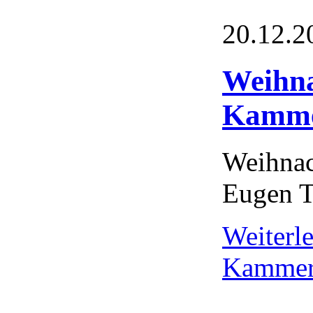
20.12.2
Weihna
Kamme
Weihnac
Eugen 
Weiterl
Kammero