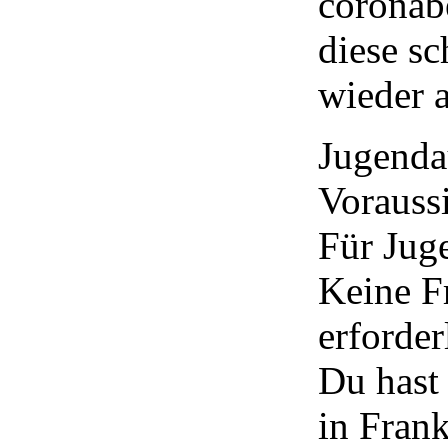
coronab
diese sc
wieder a
Jugenda
Vorauss
Für Jug
Keine F
erforder
Du hast
in Fran