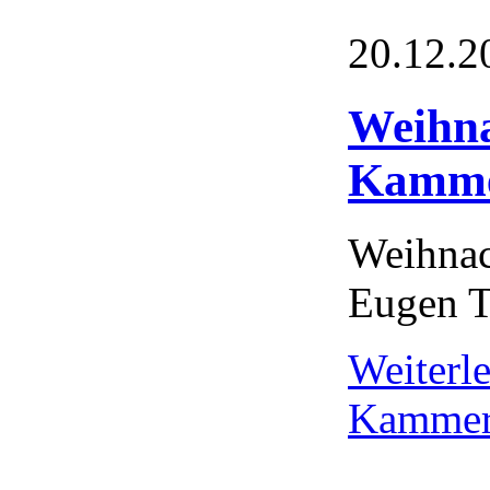
20.12.2
Weihna
Kamme
Weihnac
Eugen 
Weiterl
Kammero