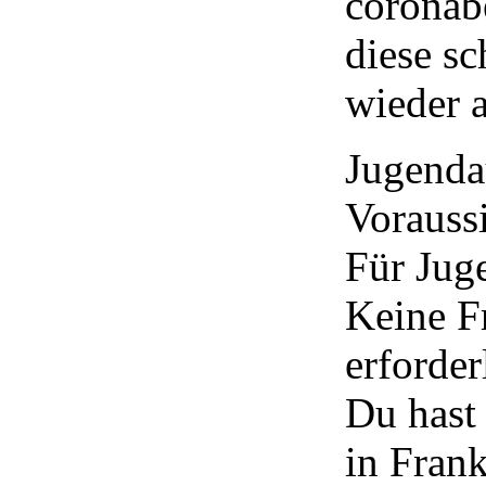
coronab
diese sc
wieder a
Jugenda
Vorauss
Für Jug
Keine F
erforder
Du hast
in Fran